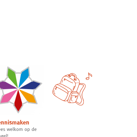
ennismaken
es welkom op de
ngel!