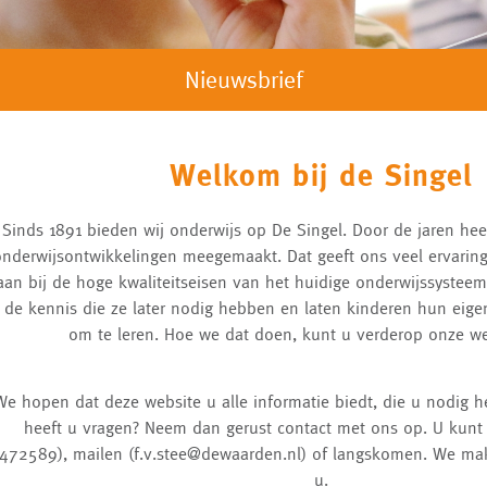
Nieuwsbrief
Welkom bij de Singel
Sinds 1891 bieden wij onderwijs op De Singel. Door de jaren he
onderwijsontwikkelingen meegemaakt. Dat geeft ons veel ervaring
aan bij de hoge kwaliteitseisen van het huidige onderwijssystee
de kennis die ze later nodig hebben en laten kinderen hun eige
om te leren. Hoe we dat doen, kunt u verderop onze we
We hopen dat deze website u alle informatie biedt, die u nodig he
heeft u vragen? Neem dan gerust contact met ons op. U kunt 
472589), mailen (f.v.stee@dewaarden.nl) of langskomen. We ma
u.