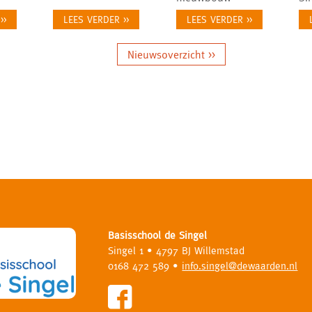
>>
LEES VERDER >>
LEES VERDER >>
Nieuwsoverzicht >>
Basisschool de Singel
Singel 1
• 4797 BJ Willemstad
0168 472 589 •
info.singel@dewaarden.nl