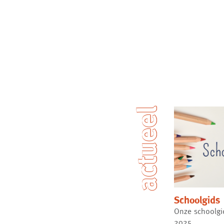
actueel
Schoolgids
Onze schoolgi
2025